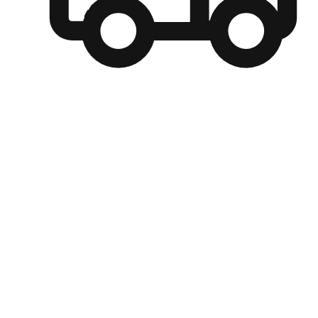
自選運送方式
顧客可以根據喜好選擇取貨日期和時間，並搭配到店自取、
商取貨或是宅配到府，達到高便捷及個人化的服務。