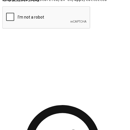
提交
流暢的購物旅程
讓顧客無論是透過手機、網頁或是應用程式都能盡情享受購
物。當他們使用不同介面卻擁有一致性的體驗時，能有效提升
對您品牌的好感度。