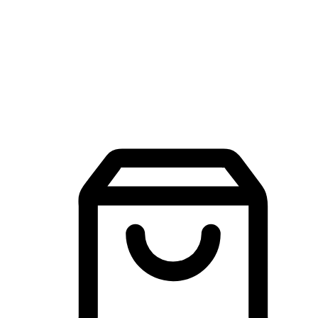
品牌探索
建立線上品牌官網，讓顧客能夠透過搜尋引擎查詢並進行更
入的互動。