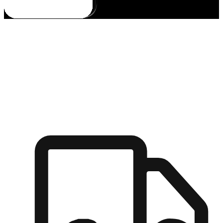
多元彈性物流
無論宅配到家或是到店自取，都能滿足顧客的需求，物流的靈
活度可成為購物決策的關鍵因素。