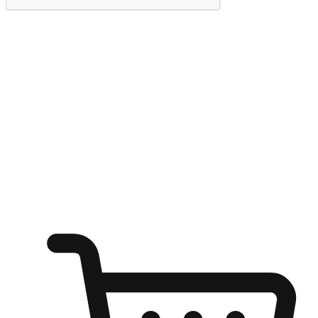
提交
随心所欲：让客户更轻易贴近您的品牌
无论是办公桌前的专注、沙发上的悠闲、还是在咖啡馆等待朋
友的片刻，让任何场景都能成为客户探索购物的瞬间。我们为
客户打造无缝的购物体验，让他们在任何场景都能轻松地贴近
自己喜欢的品牌，自由切换喜欢的购物方式，享受随时探索购
物的乐趣。