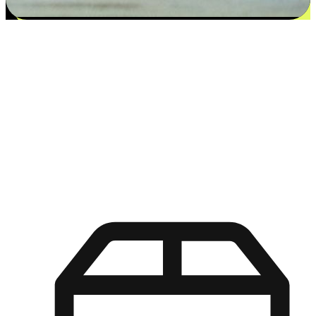
更多选择：从付款到收货让客户更满意
EasyStore尊重客户的各别情况和个性化需求，提供更得多选择
权给您的客户。无论是灵活的“在线购买，店内取货”，还是便
利的“店内购买，送货上门”，都能确保客户购物旅程的每一个
环节，可以适应他们的生活方式需求，帮助您的品牌在市场中
脱颖而出。