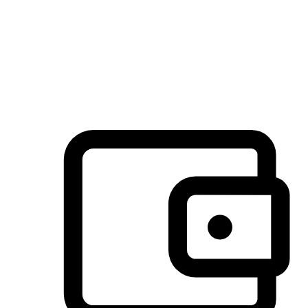
许多客户喜欢送货到家的便捷性和期待感，而有些客户则偏
于选择自取服务，以节省运费或更好地配合时间安排。对这
消费行为的重视，能够显著提升客户的满意度。