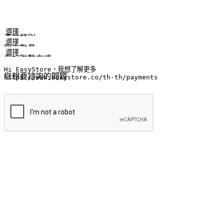
姓名
公司/品牌
電子郵件
手機號碼
產業類別
門市數量
偏好聯繫方式
LINE ID (非必填)
您想要諮詢的問題
提交
流暢的購物旅程
讓顧客無論是透過手機、網頁或是應用程式都能盡情享受購物