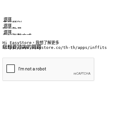
姓名
公司/品牌
電子郵件
手機號碼
產業類別
門市數量
偏好聯繫方式
LINE ID (非必填)
您想要諮詢的問題
提交
流暢的購物旅程
讓顧客無論是透過手機、網頁或是應用程式都能盡情享受購物