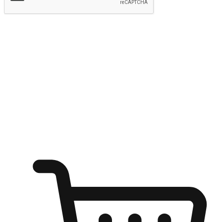
提交
随心所欲：让客户更轻易贴近您的品牌
无论是办公桌前的专注、沙发上的悠闲、还是在咖啡馆等待朋
友的片刻，让任何场景都能成为客户探索购物的瞬间。我们为
客户打造无缝的购物体验，让他们在任何场景都能轻松地贴近
自己喜欢的品牌，自由切换喜欢的购物方式，享受随时探索购
物的乐趣。