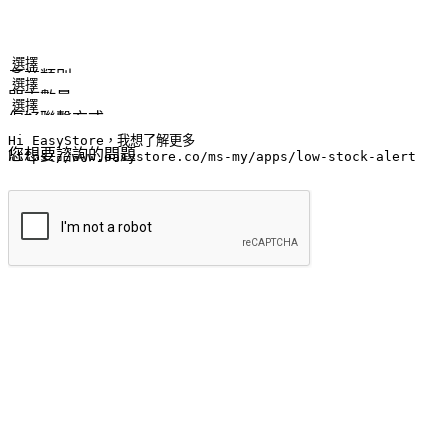
姓名
公司/品牌
電子郵件
手機號碼
產業類別
門市數量
偏好聯繫方式
LINE ID (非必填)
您想要諮詢的問題
提交
流暢的購物旅程
讓顧客無論是透過手機、網頁或是應用程式都能盡情享受購物