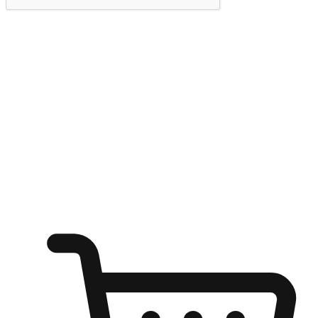
提交
随心所欲：让客户更轻易贴近您的品牌
无论是办公桌前的专注、沙发上的悠闲、还是在咖啡馆等待朋
友的片刻，让任何场景都能成为客户探索购物的瞬间。我们为
客户打造无缝的购物体验，让他们在任何场景都能轻松地贴近
自己喜欢的品牌，自由切换喜欢的购物方式，享受随时探索购
物的乐趣。