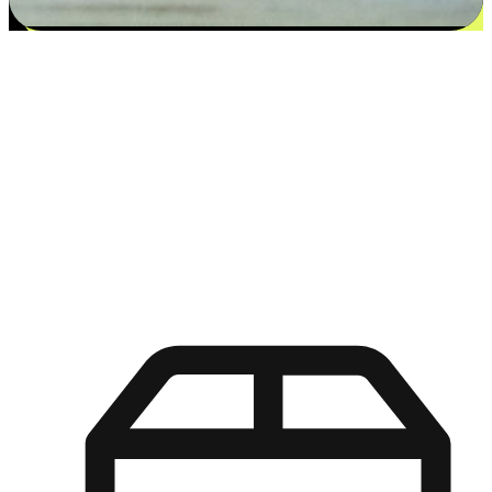
更多选择：从付款到收货让客户更满意
EasyStore尊重客户的各别情况和个性化需求，提供更得多选择
权给您的客户。无论是灵活的“在线购买，店内取货”，还是便
利的“店内购买，送货上门”，都能确保客户购物旅程的每一个
环节，可以适应他们的生活方式需求，帮助您的品牌在市场中
脱颖而出。