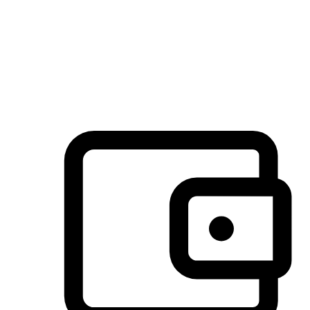
许多客户喜欢送货到家的便捷性和期待感，而有些客户则偏
于选择自取服务，以节省运费或更好地配合时间安排。对这
消费行为的重视，能够显著提升客户的满意度。