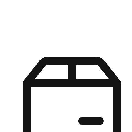
Kuasa pilihan di tangan pelanggan anda dengan pengalaman yang
disesuaikan. Dari fleksibiliti "Beli Dalam Talian, Ambil Di Kedai"
hingga kemudahan "Beli Di Kedai, Hantar Ke Rumah", kami
memastikan setiap aspek pengalaman membeli-belah disesuaikan
untuk memenuhi keperluan mereka.