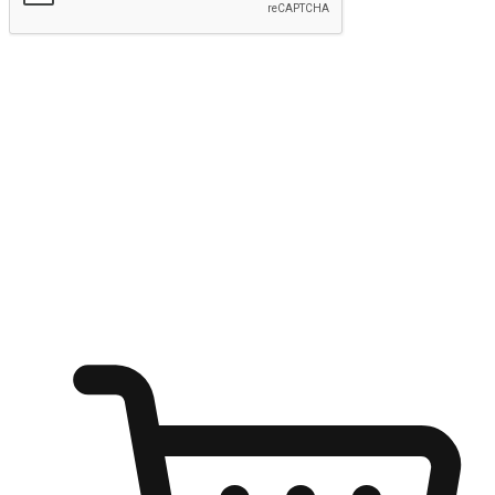
kirim
Menyinari kegembiraan membeli-belah
di mana sahaja
Ubah setiap saat menjadi peluang untuk penemuan, sama ada dari
meja pejabat, keselesaan sofa, ataupun semasa menunggu kawan di
kedai kopi. Berikan pelanggan kebebasan untuk menjelajah
keinginan berbelanja dari mana-mana dan berbelanja melalui laman
web atau aplikasi mudah alih.