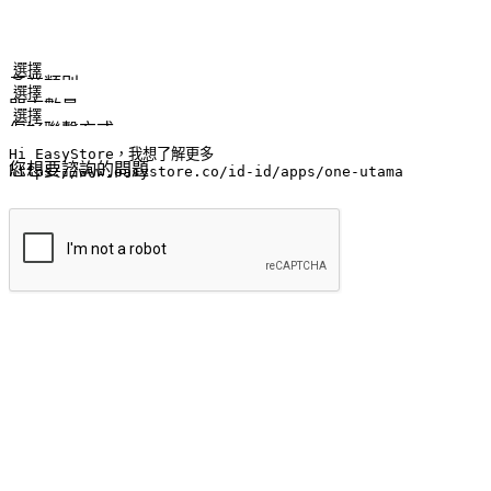
姓名
公司/品牌
電子郵件
手機號碼
產業類別
門市數量
偏好聯繫方式
LINE ID (非必填)
您想要諮詢的問題
提交
流暢的購物旅程
讓顧客無論是透過手機、網頁或是應用程式都能盡情享受購物