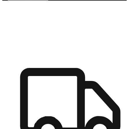
多元彈性物流
無論宅配到家或是到店自取，都能滿足顧客的需求，物流的靈
活度可成為購物決策的關鍵因素。