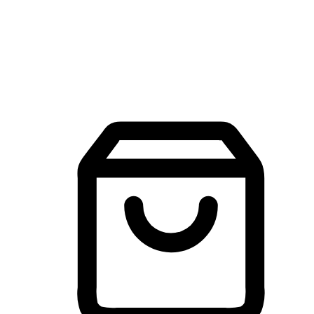
建立線上品牌官網，讓顧客能夠透過搜尋引擎查詢並進行更
入的互動。