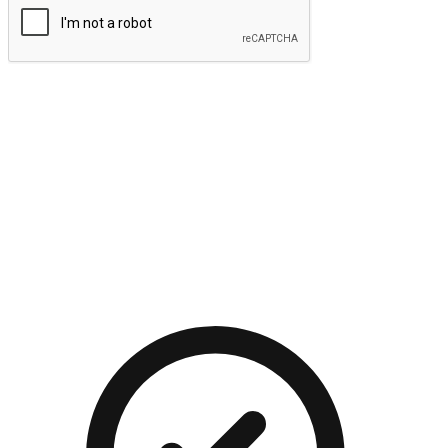
提交
流暢的購物旅程
讓顧客無論是透過手機、網頁或是應用程式都能盡情享受購
物。當他們使用不同介面卻擁有一致性的體驗時，能有效提升
對您品牌的好感度。