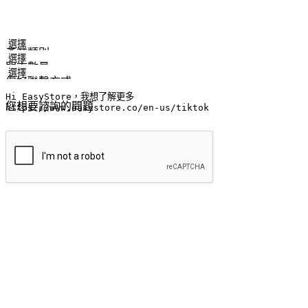
姓名
公司/品牌
電子郵件
手機號碼
產業類別
門市數量
偏好聯繫方式
LINE ID (非必填)
您想要諮詢的問題
提交
流暢的購物旅程
讓顧客無論是透過手機、網頁或是應用程式都能盡情享受購物