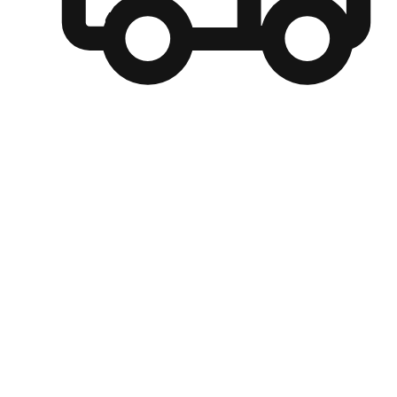
自選運送方式
顧客可以根據喜好選擇取貨日期和時間，並搭配到店自取、
商取貨或是宅配到府，達到高便捷及個人化的服務。