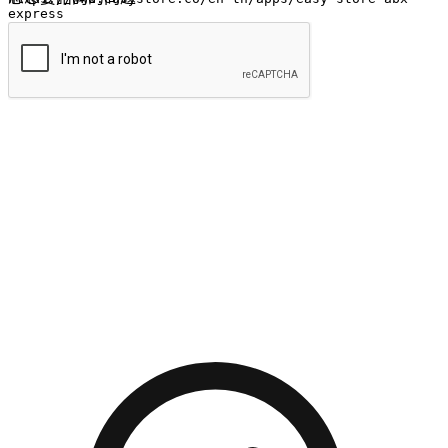
提交
流暢的購物旅程
讓顧客無論是透過手機、網頁或是應用程式都能盡情享受購
物。當他們使用不同介面卻擁有一致性的體驗時，能有效提升
對您品牌的好感度。