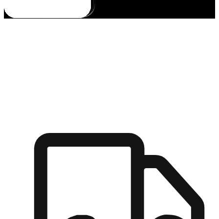
多元彈性物流
無論宅配到家或是到店自取，都能滿足顧客的需求，物流的靈
活度可成為購物決策的關鍵因素。