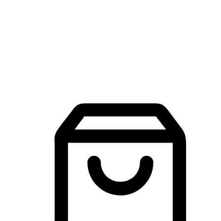
品牌探索
建立線上品牌官網，讓顧客能夠透過搜尋引擎查詢並進行更
入的互動。