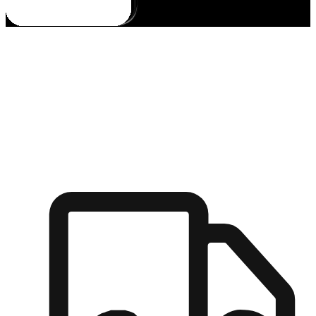
多元彈性物流
無論宅配到家或是到店自取，都能滿足顧客的需求，物流的靈
活度可成為購物決策的關鍵因素。