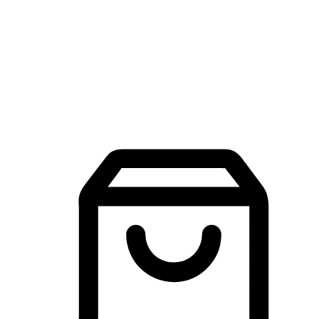
品牌探索
建立線上品牌官網，讓顧客能夠透過搜尋引擎查詢並進行更
入的互動。