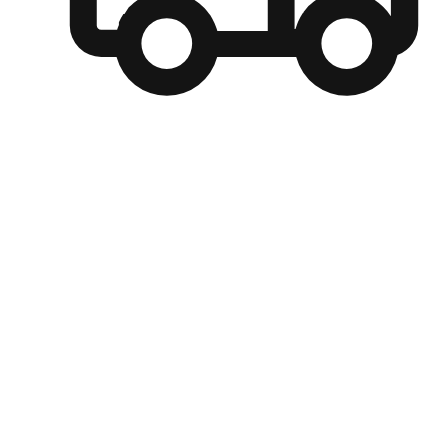
自選運送方式
顧客可以根據喜好選擇取貨日期和時間，並搭配到店自取、
商取貨或是宅配到府，達到高便捷及個人化的服務。