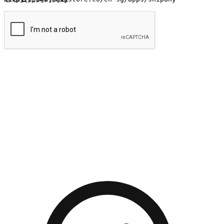
提交
流暢的購物旅程
讓顧客無論是透過手機、網頁或是應用程式都能盡情享受購
物。當他們使用不同介面卻擁有一致性的體驗時，能有效提升
對您品牌的好感度。