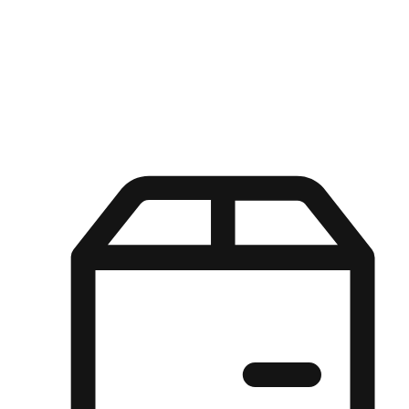
Kuasa pilihan di tangan pelanggan anda dengan pengalaman yang
disesuaikan. Dari fleksibiliti "Beli Dalam Talian, Ambil Di Kedai"
hingga kemudahan "Beli Di Kedai, Hantar Ke Rumah", kami
memastikan setiap aspek pengalaman membeli-belah disesuaikan
untuk memenuhi keperluan mereka.