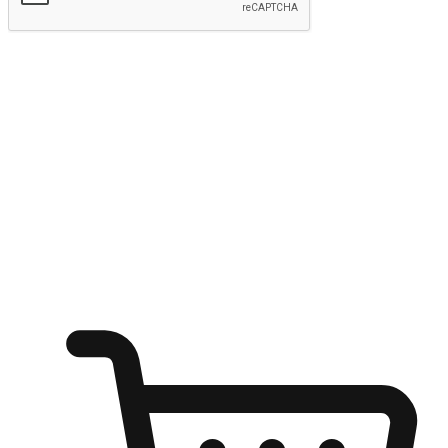
kirim
Menyinari kegembiraan membeli-belah
di mana sahaja
Ubah setiap saat menjadi peluang untuk penemuan, sama ada dari
meja pejabat, keselesaan sofa, ataupun semasa menunggu kawan di
kedai kopi. Berikan pelanggan kebebasan untuk menjelajah
keinginan berbelanja dari mana-mana dan berbelanja melalui laman
web atau aplikasi mudah alih.