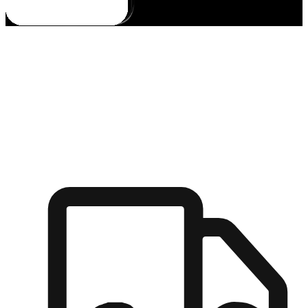
多元彈性物流
無論宅配到家或是到店自取，都能滿足顧客的需求，物流的靈
活度可成為購物決策的關鍵因素。