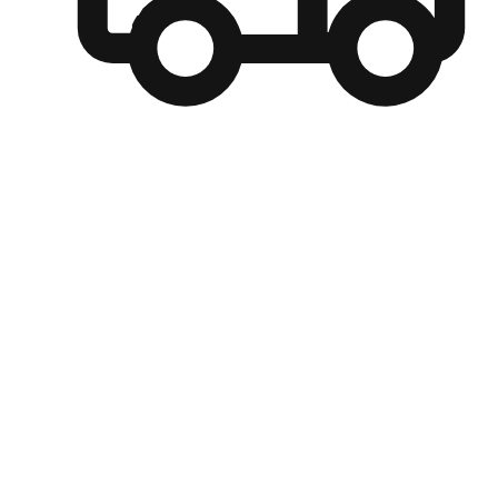
自選運送方式
顧客可以根據喜好選擇取貨日期和時間，並搭配到店自取、
商取貨或是宅配到府，達到高便捷及個人化的服務。