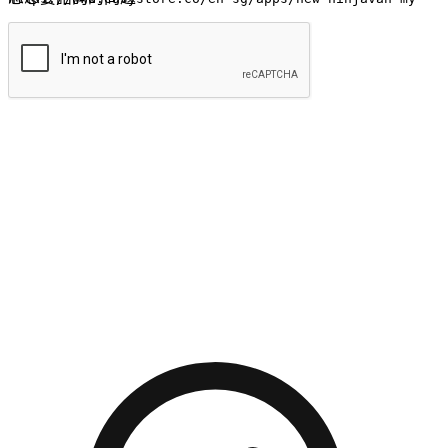
提交
流暢的購物旅程
讓顧客無論是透過手機、網頁或是應用程式都能盡情享受購
物。當他們使用不同介面卻擁有一致性的體驗時，能有效提升
對您品牌的好感度。