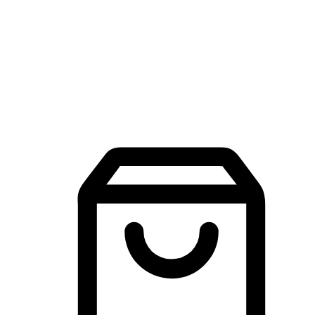
品牌探索
建立線上品牌官網，讓顧客能夠透過搜尋引擎查詢並進行更
入的互動。