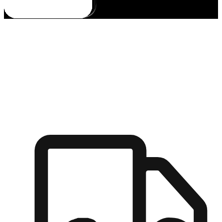
多元彈性物流
無論宅配到家或是到店自取，都能滿足顧客的需求，物流的靈
活度可成為購物決策的關鍵因素。