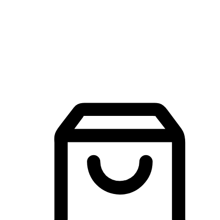
品牌探索
建立線上品牌官網，讓顧客能夠透過搜尋引擎查詢並進行更
入的互動。