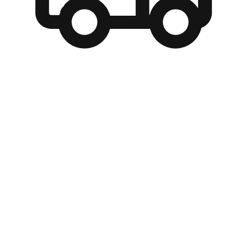
自選運送方式
顧客可以根據喜好選擇取貨日期和時間，並搭配到店自取、
商取貨或是宅配到府，達到高便捷及個人化的服務。