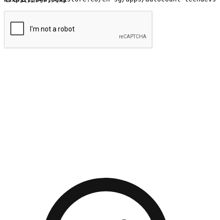
提交
流暢的購物旅程
讓顧客無論是透過手機、網頁或是應用程式都能盡情享受購
物。當他們使用不同介面卻擁有一致性的體驗時，能有效提升
對您品牌的好感度。