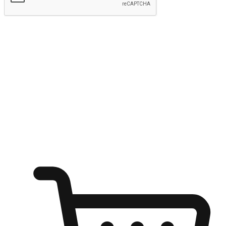
kirim
Menyinari kegembiraan membeli-belah
di mana sahaja
Ubah setiap saat menjadi peluang untuk penemuan, sama ada dari
meja pejabat, keselesaan sofa, ataupun semasa menunggu kawan di
kedai kopi. Berikan pelanggan kebebasan untuk menjelajah
keinginan berbelanja dari mana-mana dan berbelanja melalui laman
web atau aplikasi mudah alih.