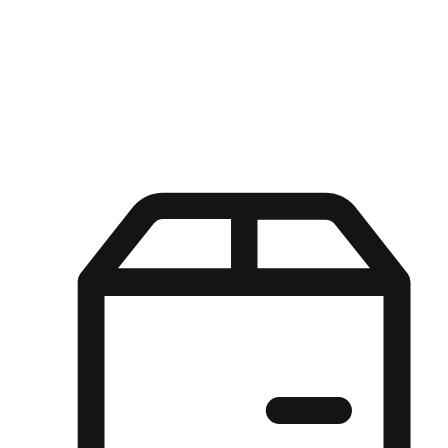
Kuasa pilihan di tangan pelanggan anda dengan pengalaman yang
disesuaikan. Dari fleksibiliti "Beli Dalam Talian, Ambil Di Kedai"
hingga kemudahan "Beli Di Kedai, Hantar Ke Rumah", kami
memastikan setiap aspek pengalaman membeli-belah disesuaikan
untuk memenuhi keperluan mereka.