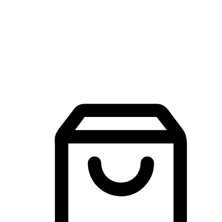
品牌探索
建立線上品牌官網，讓顧客能夠透過搜尋引擎查詢並進行更
入的互動。