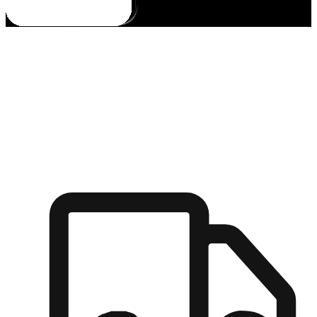
多元彈性物流
無論宅配到家或是到店自取，都能滿足顧客的需求，物流的靈
活度可成為購物決策的關鍵因素。