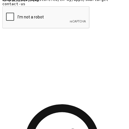
提交
流暢的購物旅程
讓顧客無論是透過手機、網頁或是應用程式都能盡情享受購
物。當他們使用不同介面卻擁有一致性的體驗時，能有效提升
對您品牌的好感度。