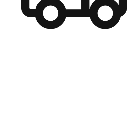
自選運送方式
顧客可以根據喜好選擇取貨日期和時間，並搭配到店自取、
商取貨或是宅配到府，達到高便捷及個人化的服務。