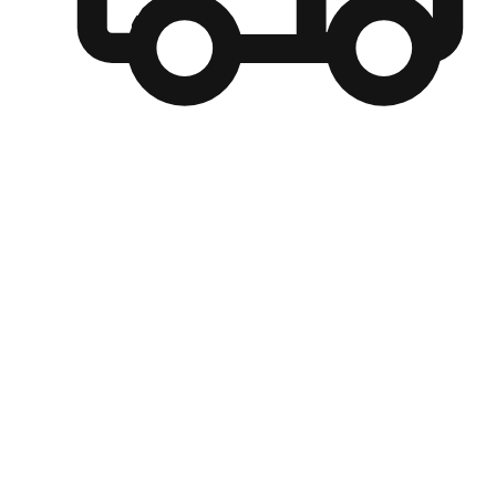
自選運送方式
顧客可以根據喜好選擇取貨日期和時間，並搭配到店自取、
商取貨或是宅配到府，達到高便捷及個人化的服務。