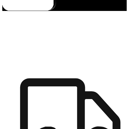
多元彈性物流
無論宅配到家或是到店自取，都能滿足顧客的需求，物流的靈
活度可成為購物決策的關鍵因素。