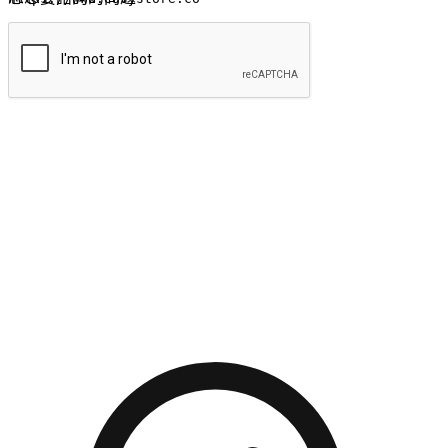
提交
流暢的購物旅程
讓顧客無論是透過手機、網頁或是應用程式都能盡情享受購
物。當他們使用不同介面卻擁有一致性的體驗時，能有效提升
對您品牌的好感度。