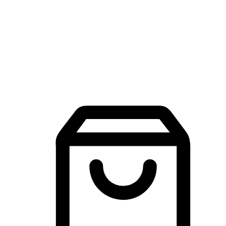
品牌探索
建立線上品牌官網，讓顧客能夠透過搜尋引擎查詢並進行更
入的互動。