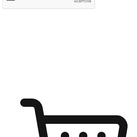
提交
随心所欲：让客户更轻易贴近您的品牌
无论是办公桌前的专注、沙发上的悠闲、还是在咖啡馆等待朋
友的片刻，让任何场景都能成为客户探索购物的瞬间。我们为
客户打造无缝的购物体验，让他们在任何场景都能轻松地贴近
自己喜欢的品牌，自由切换喜欢的购物方式，享受随时探索购
物的乐趣。