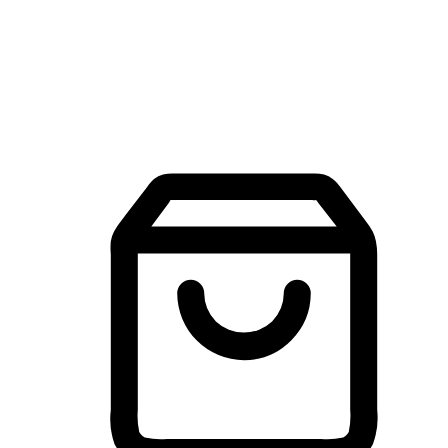
建立線上品牌官網，讓顧客能夠透過搜尋引擎查詢並進行更
入的互動。