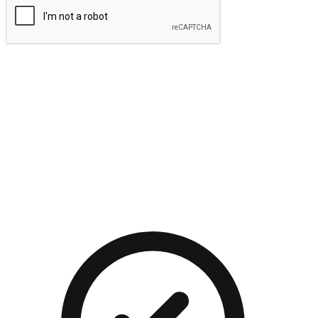
提交
流暢的購物旅程
讓顧客無論是透過手機、網頁或是應用程式都能盡情享受購
物。當他們使用不同介面卻擁有一致性的體驗時，能有效提升
對您品牌的好感度。