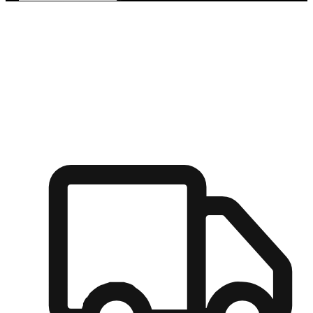
多元彈性物流
無論宅配到家或是到店自取，都能滿足顧客的需求，物流的靈
活度可成為購物決策的關鍵因素。