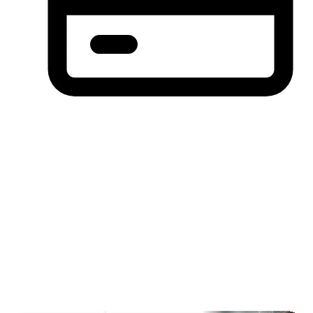
分期付款，先买后付(BNPL)