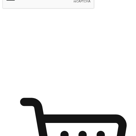
提交
随心所欲：让客户更轻易贴近您的品牌
无论是办公桌前的专注、沙发上的悠闲、还是在咖啡馆等待朋
友的片刻，让任何场景都能成为客户探索购物的瞬间。我们为
客户打造无缝的购物体验，让他们在任何场景都能轻松地贴近
自己喜欢的品牌，自由切换喜欢的购物方式，享受随时探索购
物的乐趣。