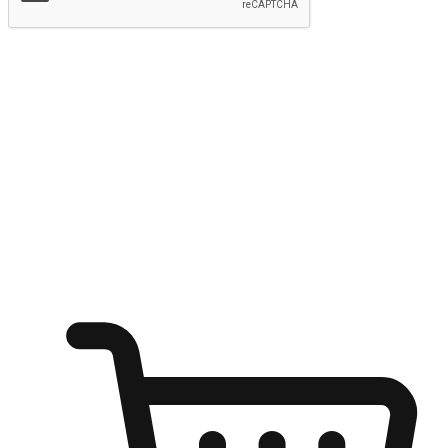
提交
随心所欲：让客户更轻易贴近您的品牌
无论是办公桌前的专注、沙发上的悠闲、还是在咖啡馆等待朋
友的片刻，让任何场景都能成为客户探索购物的瞬间。我们为
客户打造无缝的购物体验，让他们在任何场景都能轻松地贴近
自己喜欢的品牌，自由切换喜欢的购物方式，享受随时探索购
物的乐趣。