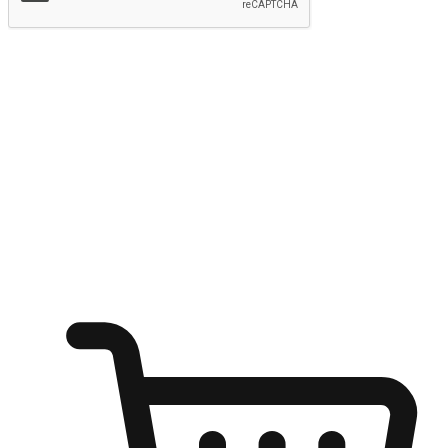
提交
随心所欲：让客户更轻易贴近您的品牌
无论是办公桌前的专注、沙发上的悠闲、还是在咖啡馆等待朋
友的片刻，让任何场景都能成为客户探索购物的瞬间。我们为
客户打造无缝的购物体验，让他们在任何场景都能轻松地贴近
自己喜欢的品牌，自由切换喜欢的购物方式，享受随时探索购
物的乐趣。