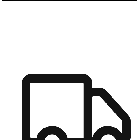
多元彈性物流
無論宅配到家或是到店自取，都能滿足顧客的需求，物流的靈
活度可成為購物決策的關鍵因素。