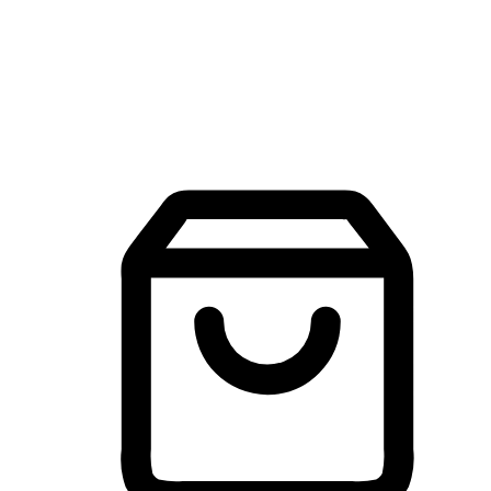
建立線上品牌官網，讓顧客能夠透過搜尋引擎查詢並進行更
入的互動。