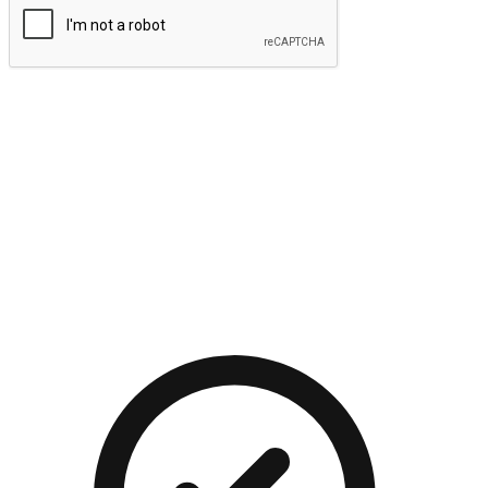
提交
流暢的購物旅程
讓顧客無論是透過手機、網頁或是應用程式都能盡情享受購
物。當他們使用不同介面卻擁有一致性的體驗時，能有效提升
對您品牌的好感度。