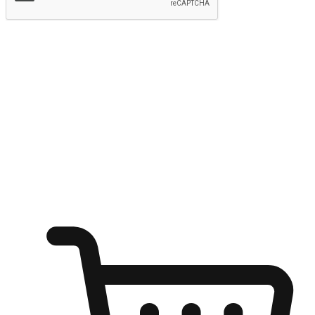
提交
随心所欲：让客户更轻易贴近您的品牌
无论是办公桌前的专注、沙发上的悠闲、还是在咖啡馆等待朋
友的片刻，让任何场景都能成为客户探索购物的瞬间。我们为
客户打造无缝的购物体验，让他们在任何场景都能轻松地贴近
自己喜欢的品牌，自由切换喜欢的购物方式，享受随时探索购
物的乐趣。