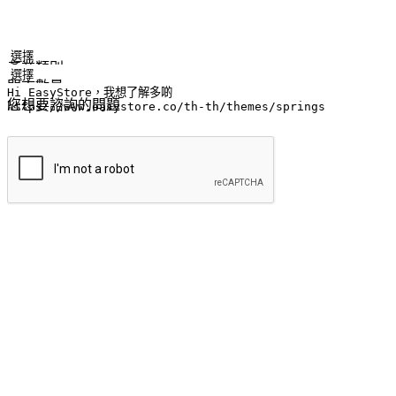
姓名
公司/品牌
電子郵件
手機號碼
產業類別
門市數量
您想要諮詢的問題
提交
流暢的購物旅程
讓顧客無論是透過手機、網頁或是應用程式都能盡情享受購物