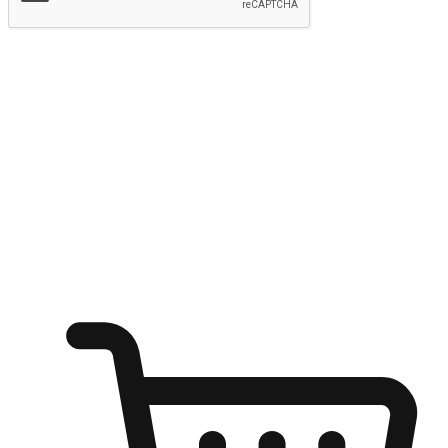
提交
随心所欲：让客户更轻易贴近您的品牌
无论是办公桌前的专注、沙发上的悠闲、还是在咖啡馆等待朋
友的片刻，让任何场景都能成为客户探索购物的瞬间。我们为
客户打造无缝的购物体验，让他们在任何场景都能轻松地贴近
自己喜欢的品牌，自由切换喜欢的购物方式，享受随时探索购
物的乐趣。