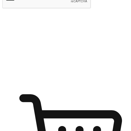
提交
随心所欲：让客户更轻易贴近您的品牌
无论是办公桌前的专注、沙发上的悠闲、还是在咖啡馆等待朋
友的片刻，让任何场景都能成为客户探索购物的瞬间。我们为
客户打造无缝的购物体验，让他们在任何场景都能轻松地贴近
自己喜欢的品牌，自由切换喜欢的购物方式，享受随时探索购
物的乐趣。