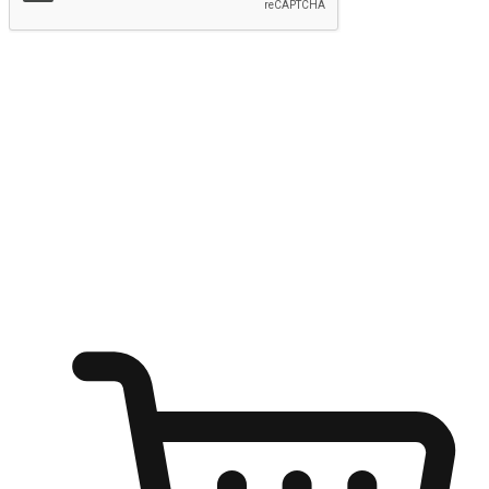
提交
随心所欲：让客户更轻易贴近您的品牌
无论是办公桌前的专注、沙发上的悠闲、还是在咖啡馆等待朋
友的片刻，让任何场景都能成为客户探索购物的瞬间。我们为
客户打造无缝的购物体验，让他们在任何场景都能轻松地贴近
自己喜欢的品牌，自由切换喜欢的购物方式，享受随时探索购
物的乐趣。