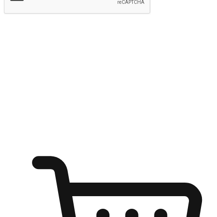
提交
随心所欲：让客户更轻易贴近您的品牌
无论是办公桌前的专注、沙发上的悠闲、还是在咖啡馆等待朋
友的片刻，让任何场景都能成为客户探索购物的瞬间。我们为
客户打造无缝的购物体验，让他们在任何场景都能轻松地贴近
自己喜欢的品牌，自由切换喜欢的购物方式，享受随时探索购
物的乐趣。