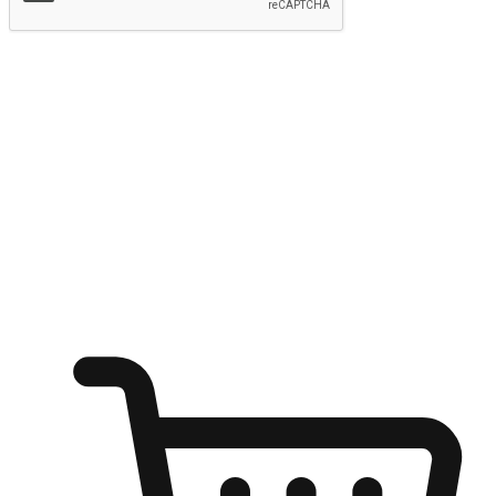
提交
随心所欲：让客户更轻易贴近您的品牌
无论是办公桌前的专注、沙发上的悠闲、还是在咖啡馆等待朋
友的片刻，让任何场景都能成为客户探索购物的瞬间。我们为
客户打造无缝的购物体验，让他们在任何场景都能轻松地贴近
自己喜欢的品牌，自由切换喜欢的购物方式，享受随时探索购
物的乐趣。