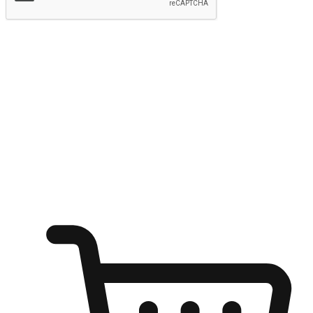
提交
随心所欲：让客户更轻易贴近您的品牌
无论是办公桌前的专注、沙发上的悠闲、还是在咖啡馆等待朋
友的片刻，让任何场景都能成为客户探索购物的瞬间。我们为
客户打造无缝的购物体验，让他们在任何场景都能轻松地贴近
自己喜欢的品牌，自由切换喜欢的购物方式，享受随时探索购
物的乐趣。