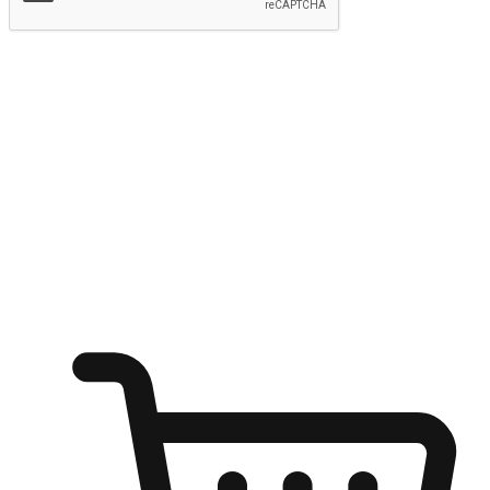
提交
随心所欲：让客户更轻易贴近您的品牌
无论是办公桌前的专注、沙发上的悠闲、还是在咖啡馆等待朋
友的片刻，让任何场景都能成为客户探索购物的瞬间。我们为
客户打造无缝的购物体验，让他们在任何场景都能轻松地贴近
自己喜欢的品牌，自由切换喜欢的购物方式，享受随时探索购
物的乐趣。