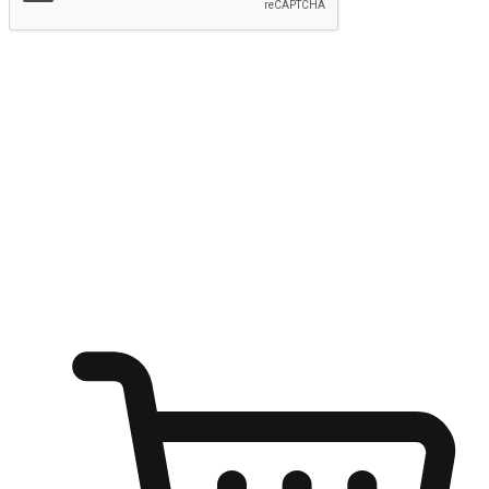
提交
随心所欲：让客户更轻易贴近您的品牌
无论是办公桌前的专注、沙发上的悠闲、还是在咖啡馆等待朋
友的片刻，让任何场景都能成为客户探索购物的瞬间。我们为
客户打造无缝的购物体验，让他们在任何场景都能轻松地贴近
自己喜欢的品牌，自由切换喜欢的购物方式，享受随时探索购
物的乐趣。