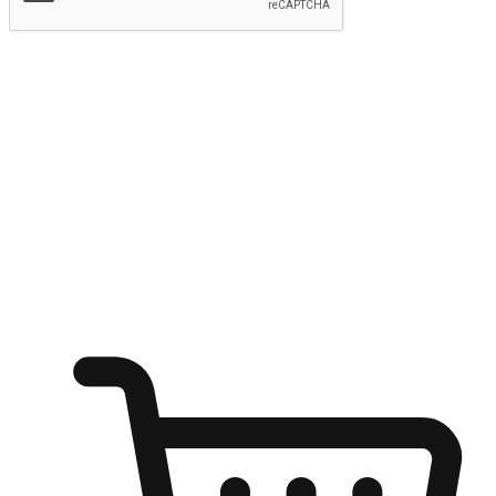
提交
随心所欲：让客户更轻易贴近您的品牌
无论是办公桌前的专注、沙发上的悠闲、还是在咖啡馆等待朋
友的片刻，让任何场景都能成为客户探索购物的瞬间。我们为
客户打造无缝的购物体验，让他们在任何场景都能轻松地贴近
自己喜欢的品牌，自由切换喜欢的购物方式，享受随时探索购
物的乐趣。