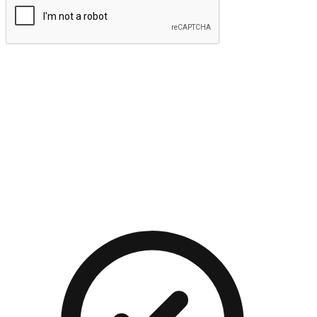
提交
流暢的購物旅程
讓顧客無論是透過手機、網頁或是應用程式都能盡情享受購
物。當他們使用不同介面卻擁有一致性的體驗時，能有效提升
對您品牌的好感度。