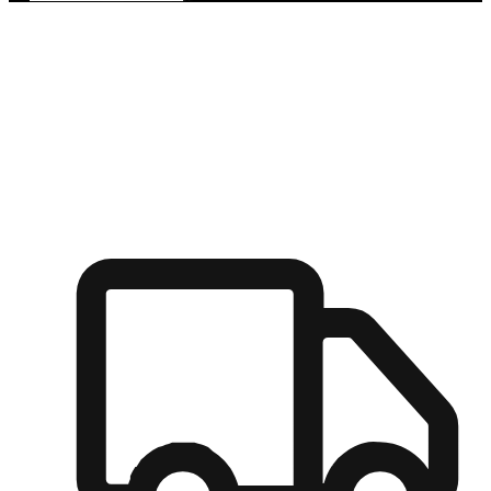
多元彈性物流
無論宅配到家或是到店自取，都能滿足顧客的需求，物流的靈
活度可成為購物決策的關鍵因素。