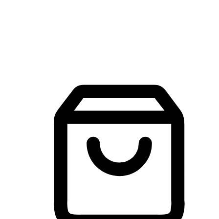
建立線上品牌官網，讓顧客能夠透過搜尋引擎查詢並進行更
入的互動。