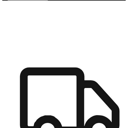
多元彈性物流
無論宅配到家或是到店自取，都能滿足顧客的需求，物流的靈
活度可成為購物決策的關鍵因素。