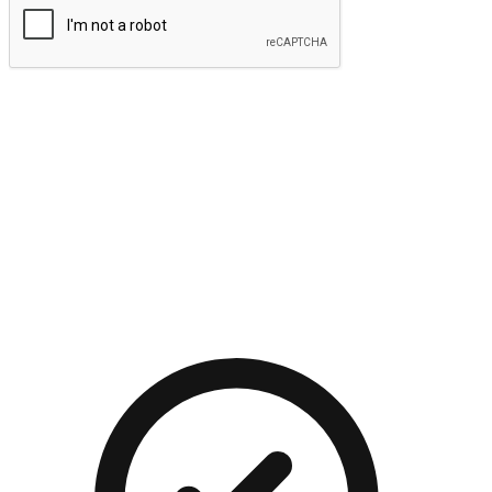
提交
流暢的購物旅程
讓顧客無論是透過手機、網頁或是應用程式都能盡情享受購
物。當他們使用不同介面卻擁有一致性的體驗時，能有效提升
對您品牌的好感度。