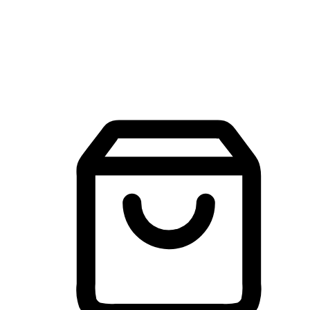
建立線上品牌官網，讓顧客能夠透過搜尋引擎查詢並進行更
入的互動。