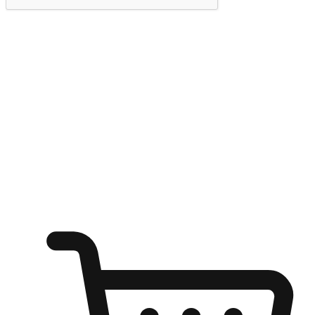
提交
随心所欲：让客户更轻易贴近您的品牌
无论是办公桌前的专注、沙发上的悠闲、还是在咖啡馆等待朋
友的片刻，让任何场景都能成为客户探索购物的瞬间。我们为
客户打造无缝的购物体验，让他们在任何场景都能轻松地贴近
自己喜欢的品牌，自由切换喜欢的购物方式，享受随时探索购
物的乐趣。