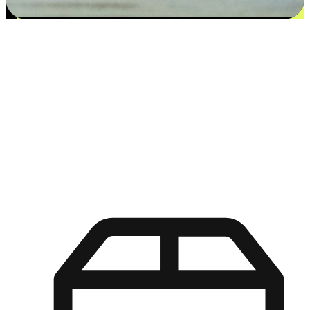
更多选择：从付款到收货让客户更满意
EasyStore尊重客户的各别情况和个性化需求，提供更得多选择
权给您的客户。无论是灵活的“在线购买，店内取货”，还是便
利的“店内购买，送货上门”，都能确保客户购物旅程的每一个
环节，可以适应他们的生活方式需求，帮助您的品牌在市场中
脱颖而出。