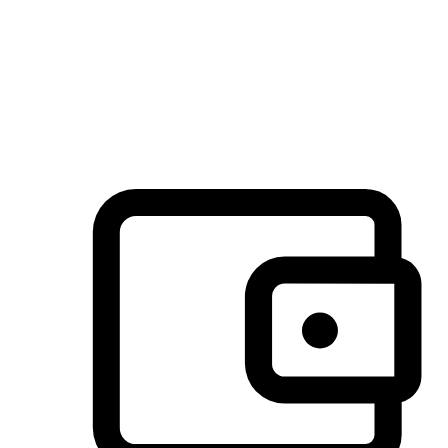
许多客户喜欢送货到家的便捷性和期待感，而有些客户则偏
于选择自取服务，以节省运费或更好地配合时间安排。对这
消费行为的重视，能够显著提升客户的满意度。