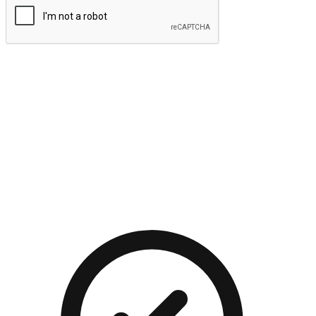
提交
流暢的購物旅程
讓顧客無論是透過手機、網頁或是應用程式都能盡情享受購
物。當他們使用不同介面卻擁有一致性的體驗時，能有效提升
對您品牌的好感度。