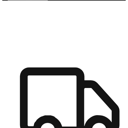
多元彈性物流
無論宅配到家或是到店自取，都能滿足顧客的需求，物流的靈
活度可成為購物決策的關鍵因素。