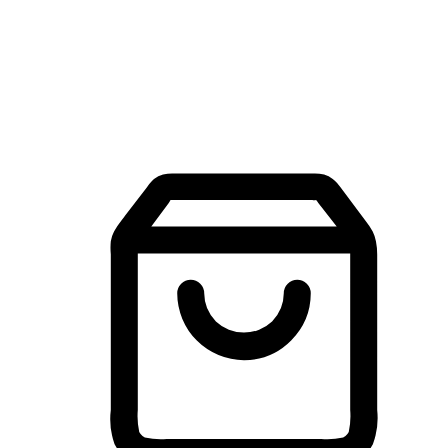
建立線上品牌官網，讓顧客能夠透過搜尋引擎查詢並進行更
入的互動。