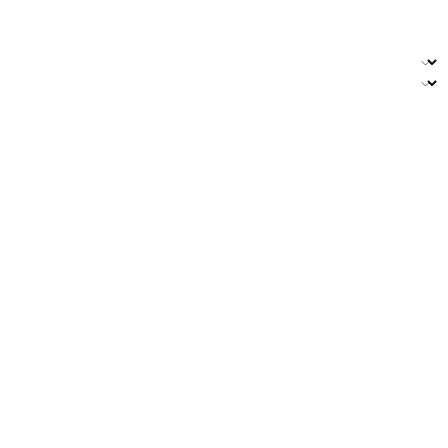
户打造无缝的购物体验，让他们在任何场景都能轻松地贴近自己