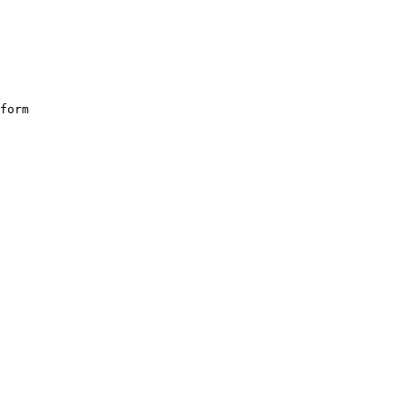
友的片刻，让任何场景都能成为客户探索购物的瞬间。我们为客
乐趣。