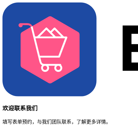
欢迎联系我们
填写表单预约，与我们团队联系，了解更多详情。