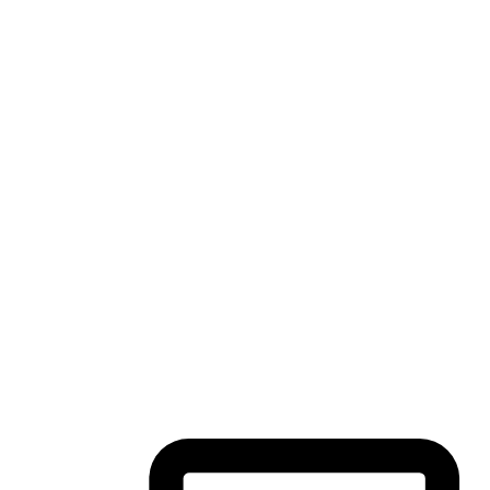
品牌电商官网
品牌电商官网通过搜索引擎优化(SEO)，增强品牌在线上的
潜在客户能够简单搜寻轻松访问，建立起品牌与客户之间的
您最主要的线上购物渠道。