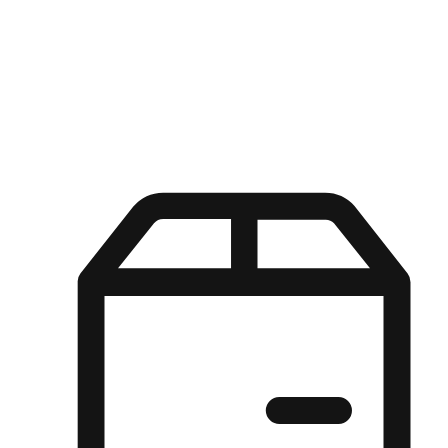
Kuasa pilihan di tangan pelanggan anda dengan pengalaman yang
disesuaikan. Dari fleksibiliti "Beli Dalam Talian, Ambil Di Kedai"
hingga kemudahan "Beli Di Kedai, Hantar Ke Rumah", kami
memastikan setiap aspek pengalaman membeli-belah disesuaikan
untuk memenuhi keperluan mereka.