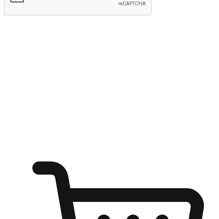
kirim
Menyinari kegembiraan membeli-belah
di mana sahaja
Ubah setiap saat menjadi peluang untuk penemuan, sama ada dari
meja pejabat, keselesaan sofa, ataupun semasa menunggu kawan di
kedai kopi. Berikan pelanggan kebebasan untuk menjelajah
keinginan berbelanja dari mana-mana dan berbelanja melalui laman
web atau aplikasi mudah alih.