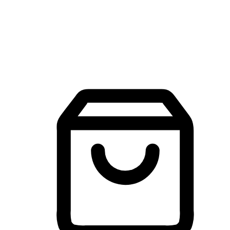
建立線上品牌官網，讓顧客能夠透過搜尋引擎查詢並進行更
入的互動。