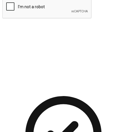
提交
流暢的購物旅程
讓顧客無論是透過手機、網頁或是應用程式都能盡情享受購
物。當他們使用不同介面卻擁有一致性的體驗時，能有效提升
對您品牌的好感度。