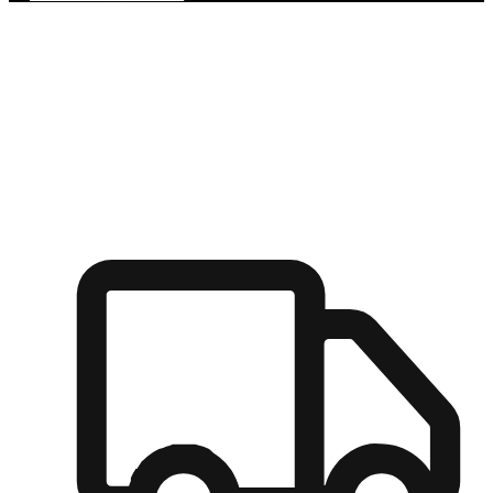
多元彈性物流
無論宅配到家或是到店自取，都能滿足顧客的需求，物流的靈
活度可成為購物決策的關鍵因素。