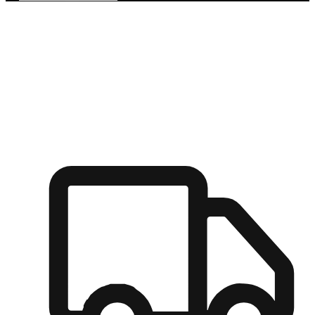
多元彈性物流
無論宅配到家或是到店自取，都能滿足顧客的需求，物流的靈
活度可成為購物決策的關鍵因素。