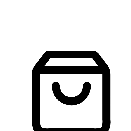
建立線上品牌官網，讓顧客能夠透過搜尋引擎查詢並進行更
入的互動。