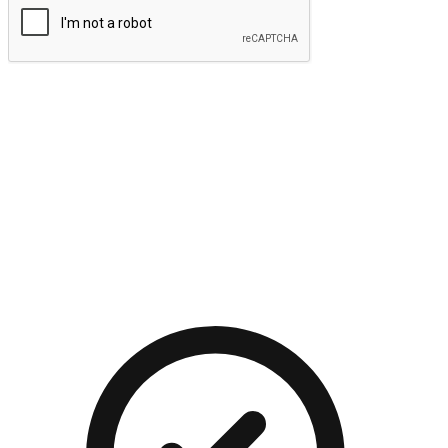
提交
流暢的購物旅程
讓顧客無論是透過手機、網頁或是應用程式都能盡情享受購
物。當他們使用不同介面卻擁有一致性的體驗時，能有效提升
對您品牌的好感度。