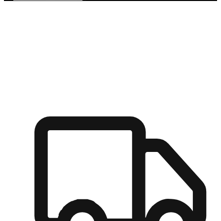
多元彈性物流
無論宅配到家或是到店自取，都能滿足顧客的需求，物流的靈
活度可成為購物決策的關鍵因素。