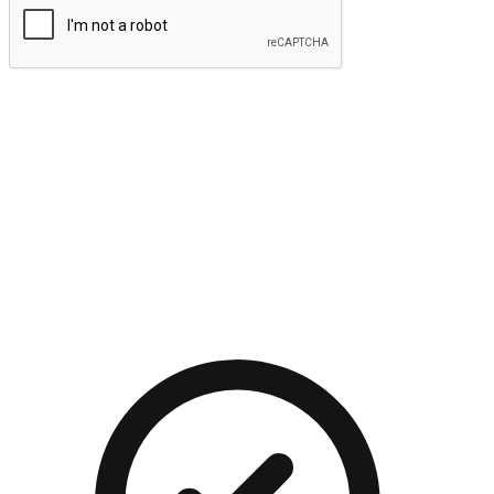
提交
流暢的購物旅程
讓顧客無論是透過手機、網頁或是應用程式都能盡情享受購
物。當他們使用不同介面卻擁有一致性的體驗時，能有效提升
對您品牌的好感度。