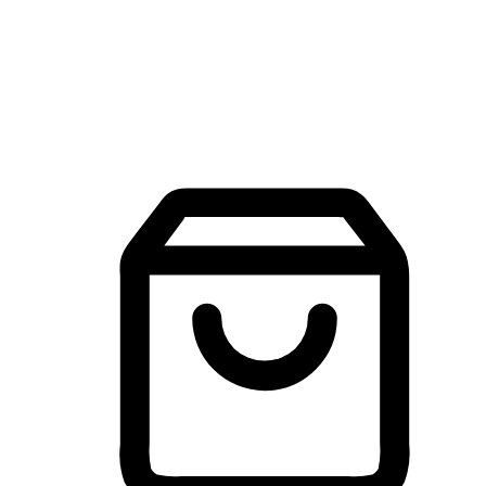
建立線上品牌官網，讓顧客能夠透過搜尋引擎查詢並進行更
入的互動。