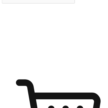
提交
随心所欲：让客户更轻易贴近您的品牌
无论是办公桌前的专注、沙发上的悠闲、还是在咖啡馆等待朋
友的片刻，让任何场景都能成为客户探索购物的瞬间。我们为
客户打造无缝的购物体验，让他们在任何场景都能轻松地贴近
自己喜欢的品牌，自由切换喜欢的购物方式，享受随时探索购
物的乐趣。