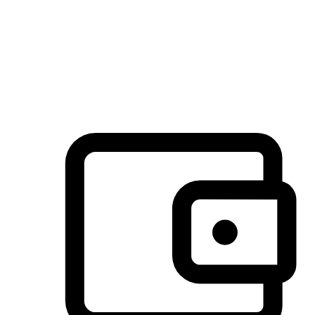
许多客户喜欢送货到家的便捷性和期待感，而有些客户则偏
于选择自取服务，以节省运费或更好地配合时间安排。对这
消费行为的重视，能够显著提升客户的满意度。