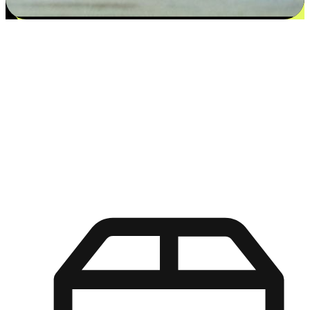
更多选择：从付款到收货让客户更满意
EasyStore尊重客户的各别情况和个性化需求，提供更得多选择
权给您的客户。无论是灵活的“在线购买，店内取货”，还是便
利的“店内购买，送货上门”，都能确保客户购物旅程的每一个
环节，可以适应他们的生活方式需求，帮助您的品牌在市场中
脱颖而出。