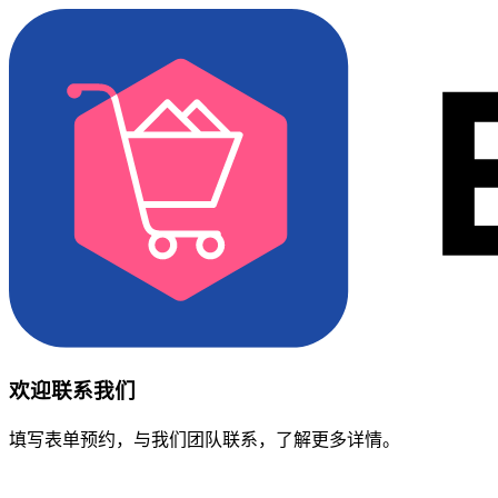
欢迎联系我们
填写表单预约，与我们团队联系，了解更多详情。