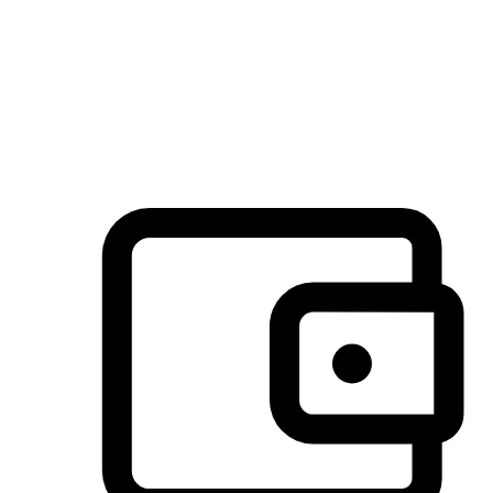
许多客户喜欢送货到家的便捷性和期待感，而有些客户则偏
于选择自取服务，以节省运费或更好地配合时间安排。对这
消费行为的重视，能够显著提升客户的满意度。