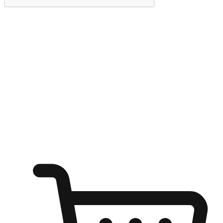
提交
随心所欲：让客户更轻易贴近您的品牌
无论是办公桌前的专注、沙发上的悠闲、还是在咖啡馆等待朋
友的片刻，让任何场景都能成为客户探索购物的瞬间。我们为
客户打造无缝的购物体验，让他们在任何场景都能轻松地贴近
自己喜欢的品牌，自由切换喜欢的购物方式，享受随时探索购
物的乐趣。