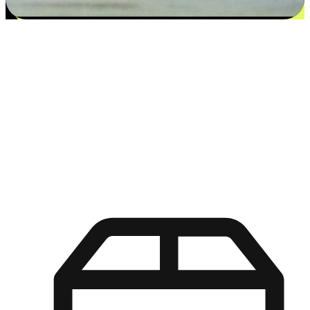
更多选择：从付款到收货让客户更满意
EasyStore尊重客户的各别情况和个性化需求，提供更得多选择
权给您的客户。无论是灵活的“在线购买，店内取货”，还是便
利的“店内购买，送货上门”，都能确保客户购物旅程的每一个
环节，可以适应他们的生活方式需求，帮助您的品牌在市场中
脱颖而出。