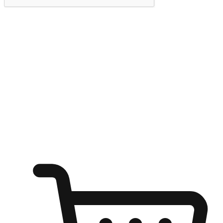
提交
随心所欲：让客户更轻易贴近您的品牌
无论是办公桌前的专注、沙发上的悠闲、还是在咖啡馆等待朋
友的片刻，让任何场景都能成为客户探索购物的瞬间。我们为
客户打造无缝的购物体验，让他们在任何场景都能轻松地贴近
自己喜欢的品牌，自由切换喜欢的购物方式，享受随时探索购
物的乐趣。