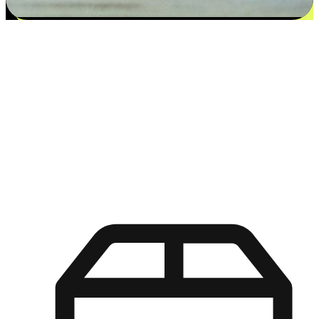
更多选择：从付款到收货让客户更满意
EasyStore尊重客户的各别情况和个性化需求，提供更得多选择
权给您的客户。无论是灵活的“在线购买，店内取货”，还是便
利的“店内购买，送货上门”，都能确保客户购物旅程的每一个
环节，可以适应他们的生活方式需求，帮助您的品牌在市场中
脱颖而出。