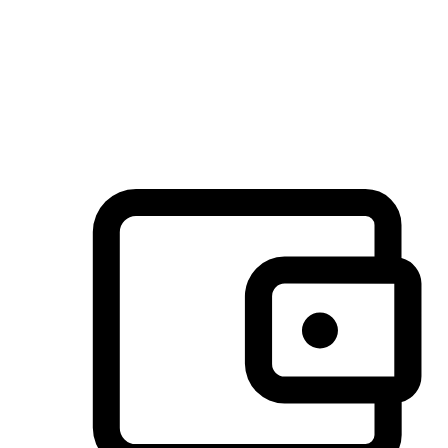
许多客户喜欢送货到家的便捷性和期待感，而有些客户则偏
于选择自取服务，以节省运费或更好地配合时间安排。对这
消费行为的重视，能够显著提升客户的满意度。