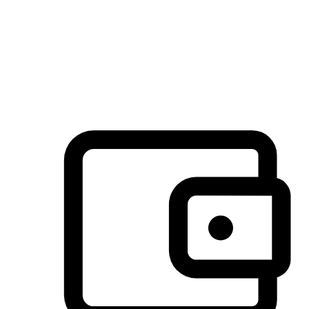
许多客户喜欢送货到家的便捷性和期待感，而有些客户则偏
于选择自取服务，以节省运费或更好地配合时间安排。对这
消费行为的重视，能够显著提升客户的满意度。