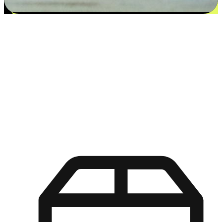
更多选择：从付款到收货让客户更满意
EasyStore尊重客户的各别情况和个性化需求，提供更得多选择
权给您的客户。无论是灵活的“在线购买，店内取货”，还是便
利的“店内购买，送货上门”，都能确保客户购物旅程的每一个
环节，可以适应他们的生活方式需求，帮助您的品牌在市场中
脱颖而出。