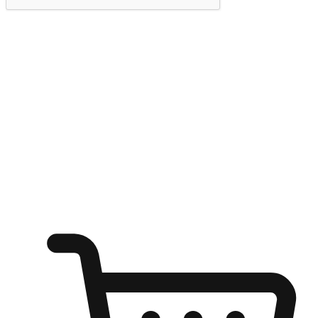
提交
随心所欲：让客户更轻易贴近您的品牌
无论是办公桌前的专注、沙发上的悠闲、还是在咖啡馆等待朋
友的片刻，让任何场景都能成为客户探索购物的瞬间。我们为
客户打造无缝的购物体验，让他们在任何场景都能轻松地贴近
自己喜欢的品牌，自由切换喜欢的购物方式，享受随时探索购
物的乐趣。